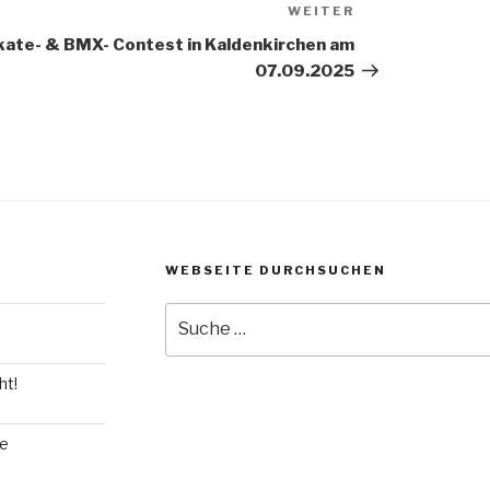
WEITER
Nächster
Beitrag
kate- & BMX- Contest in Kaldenkirchen am
07.09.2025
WEBSEITE DURCHSUCHEN
Suche
nach:
ht!
ie