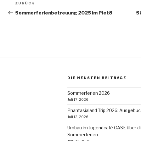
Beitragsnavigation
Vorheriger
ZURÜCK
Beitrag
Sommerferienbetreuung 2025 im Piet8
S
DIE NEUSTEN BEITRÄGE
Sommerferien 2026
Juli 17, 2026
Phantasialand-Trip 2026: Ausgebuc
Juli 12, 2026
Umbau im Jugendcafé OASE über d
Sommerferien