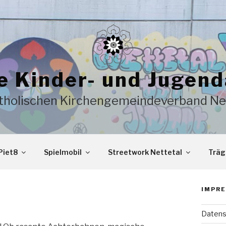
e Kinder- und Jugend
tholischen Kirchengemeindeverband Ne
Piet8
Spielmobil
Streetwork Nettetal
Träg
IMPRE
Datens