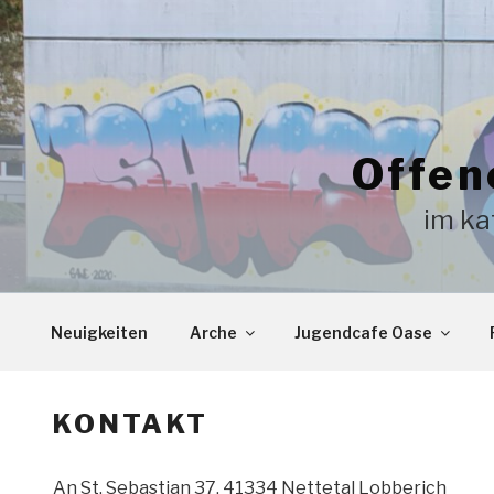
Zum
Inhalt
springen
Offen
im ka
Neuigkeiten
Arche
Jugendcafe Oase
KONTAKT
An St. Sebastian 37, 41334 Nettetal Lobberich