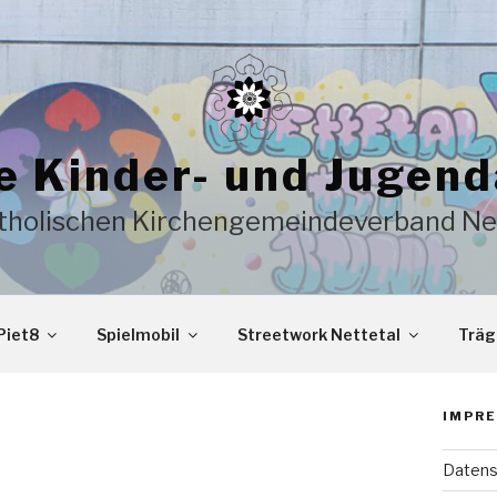
e Kinder- und Jugend
tholischen Kirchengemeindeverband Ne
Piet8
Spielmobil
Streetwork Nettetal
Träg
IMPRE
Datens