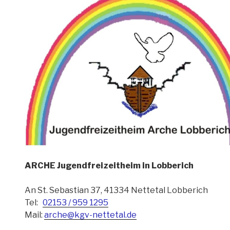
ARCHE Jugendfreizeitheim in Lobberich
An St. Sebastian 37, 41334 Nettetal Lobberich
Tel:
02153 / 959 1295
Mail:
arche@kgv-nettetal.de