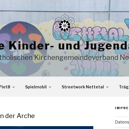
e Kinder- und Jugend
tholischen Kirchengemeindeverband Ne
Piet8
Spielmobil
Streetwork Nettetal
Träg
IMPRE
n der Arche
Datens