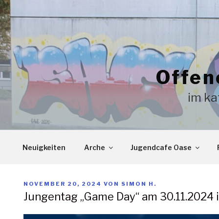
Zum
Inhalt
springen
Offen
im ka
Neuigkeiten
Arche
Jugendcafe Oase
VERÖFFENTLICHT
NOVEMBER 20, 2024
VON
SIMON H.
AM
Jungentag „Game Day“ am 30.11.2024 i