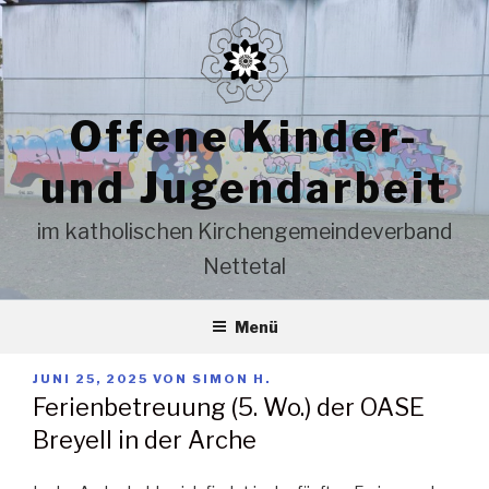
Zum
Inhalt
springen
Offene Kinder-
und Jugendarbeit
im katholischen Kirchengemeindeverband
Nettetal
Menü
VERÖFFENTLICHT
JUNI 25, 2025
VON
SIMON H.
AM
Ferienbetreuung (5. Wo.) der OASE
Breyell in der Arche