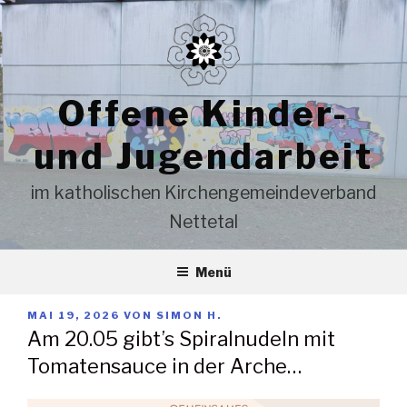
Zum
Inhalt
springen
Offene Kinder-
und Jugendarbeit
im katholischen Kirchengemeindeverband
Nettetal
Menü
VERÖFFENTLICHT
MAI 19, 2026
VON
SIMON H.
AM
Am 20.05 gibt’s Spiralnudeln mit
Tomatensauce in der Arche…