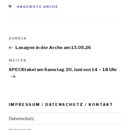
KATEGORIEN
ANGEBOTE ARCHE
Beitragsnavigation
Vorheriger
ZURÜCK
Beitrag
Lasagne in der Arche am 13.05.26
Nächster
WEITER
Beitrag
SPECKtakel am Samstag 20. Juni von 14 – 18 Uhr
IMPRESSUM / DATENSCHUTZ / KONTAKT
Datenschutz